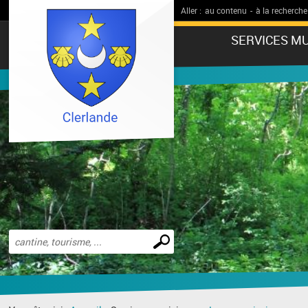
Aller :
au contenu
-
à la recherche
SERVICES MU
Effectuer
une
recherche