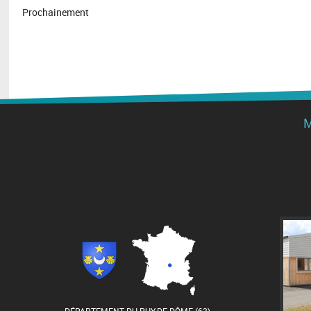
Prochainement
M
DÉPARTEMENT DU PUY-DE-DÔME (63)