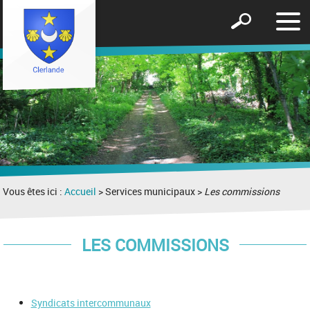
Affic
Afficher
le
le
men
formulaire
de
recherche
Vous êtes ici :
Accueil
> Services municipaux >
Les commissions
LES COMMISSIONS
Syndicats intercommunaux