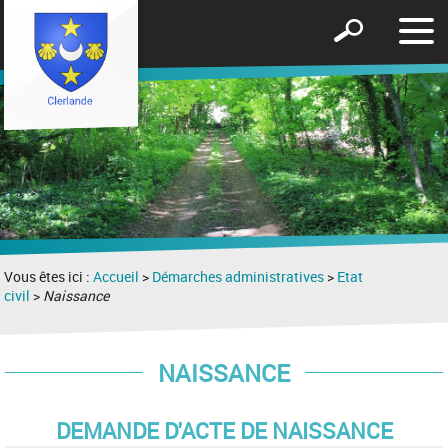
Affic
Afficher
le
le
men
formulaire
de
recherche
Vous êtes ici :
Accueil
>
Démarches administratives
>
Etat
civil
>
Naissance
NAISSANCE
DEMANDE D'ACTE DE NAISSANCE