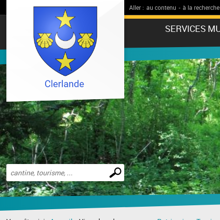
Aller :
au contenu
-
à la recherche
SERVICES MU
Effectuer
une
recherche