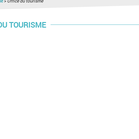
me
>
Office du tourisme
DU TOURISME