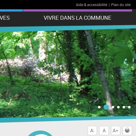
Aide & accessibilité
|
Plan du site
VES
VIVRE DANS LA COMMUNE
A-
A
A+
I