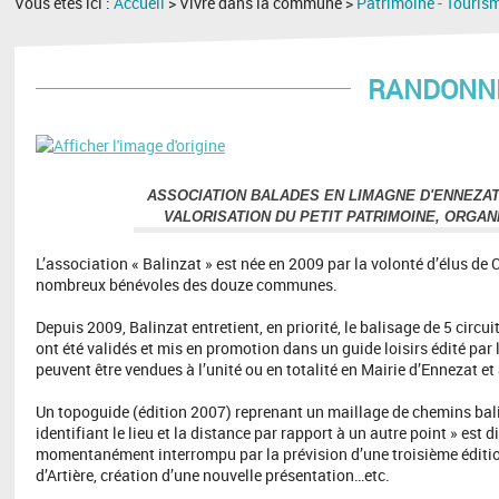
Vous êtes ici :
Accueil
> Vivre dans la commune >
Patrimoine - Touris
RANDONNÉ
ASSOCIATION BALADES EN LIMAGNE D'ENNEZAT
VALORISATION DU PETIT PATRIMOINE, ORGA
L’association « Balinzat » est née en 2009 par la volonté d’élu
nombreux bénévoles des douze communes.
Depuis 2009, Balinzat entretient, en priorité, le balisage de 5 cir
ont été validés et mis en promotion dans un guide loisirs édité par
peuvent être vendues à l’unité ou en totalité en Mairie d’Ennezat et 
Un topoguide (édition 2007) reprenant un maillage de chemins bali
identifiant le lieu et la distance par rapport à un autre point » est
momentanément interrompu par la prévision d’une troisième éditio
d’Artière, création d’une nouvelle présentation…etc.