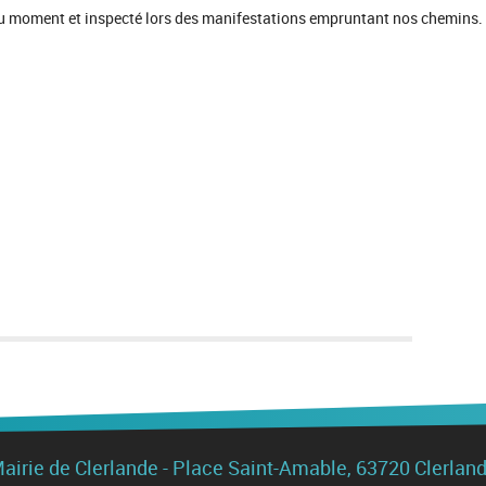
 du moment et inspecté lors des manifestations empruntant nos chemins.
airie de Clerlande - Place Saint-Amable, 63720 Clerlan