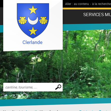
Aller :
au contenu
-
à la recherche
SERVICES MU
Effectuer
une
recherche