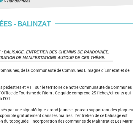
me
>
Randonnées
ES - BALINZAT
 : BALISAGE, ENTRETIEN DES CHEMINS DE RANDONNÉE,
.
NISATION DE MANIFESTATIONS AUTOUR DE CES THÈME
s de Communes, de la Communauté de Communes Limagne d’Ennezat et de
cuits pédestres et VTT sur le territoire de notre Communauté de Communes
 l’Office de Tourisme de Riom . Ce guide comprend 25 fiches/circuits qui
à l’OT.
sés par une signalétique « rond jaune et poteau supportant des plaquet
 disponible gratuitement dans les mairies. L’entretien de ce balisage est
n du topoguide : incorporation des communes de Malintrat et Les Martr