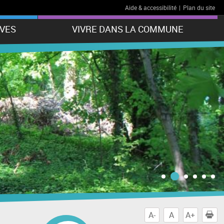
Aide & accessibilité
|
Plan du site
VES
VIVRE DANS LA COMMUNE
A-
A
A+
I