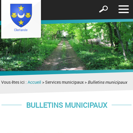
Affic
Afficher
le
le
men
formulaire
de
recherche
Vous êtes ici :
Accueil
> Services municipaux >
Bulletins municipaux
BULLETINS MUNICIPAUX