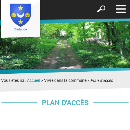
Affic
Afficher
le
le
men
formulaire
de
recherche
Vous êtes ici :
Accueil
> Vivre dans la commune >
Plan d'accès
PLAN D'ACCÈS