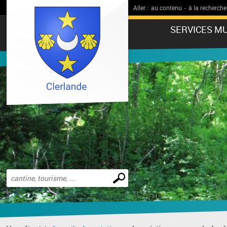
Aller :
au contenu
-
à la recherche
SERVICES MU
Effectuer
une
recherche