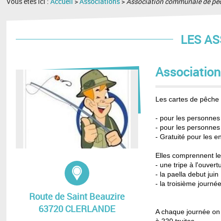
Vous êtes ici :
Accueil
>
Associations
>
Association communale de pê
LES AS
Associatio
Les cartes de pêche 
-
pour les personne
-
pour les personnes 
- G
ratuité pour les 
Elles comprennent le
Adresse :
- une tripe à l'ouver
- la paella debut juin
- la troisième journ
Route de Saint Beauzire
63720 CLERLANDE
A chaque journée on