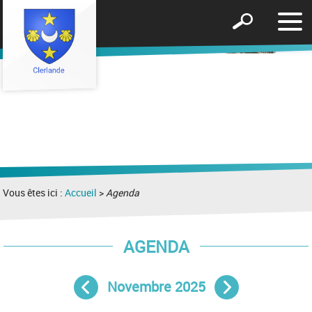
Affic
Afficher
le
le
men
formulaire
de
recherche
Vous êtes ici :
Accueil
>
Agenda
AGENDA
Novembre 2025
Mois précédent
Mois suivant