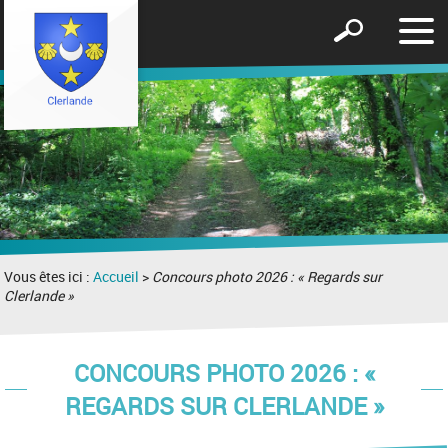
Affic
Afficher
le
le
men
formulaire
de
recherche
Vous êtes ici :
Accueil
>
Concours photo 2026 : « Regards sur
Clerlande »
CONCOURS PHOTO 2026 : «
REGARDS SUR CLERLANDE »