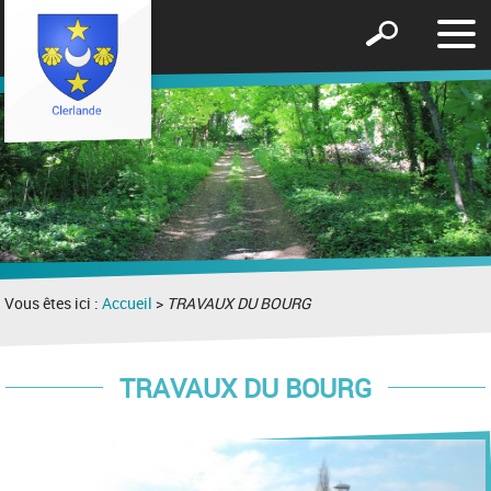
Affic
Afficher
le
le
men
formulaire
de
recherche
Vous êtes ici :
Accueil
>
TRAVAUX DU BOURG
TRAVAUX DU BOURG