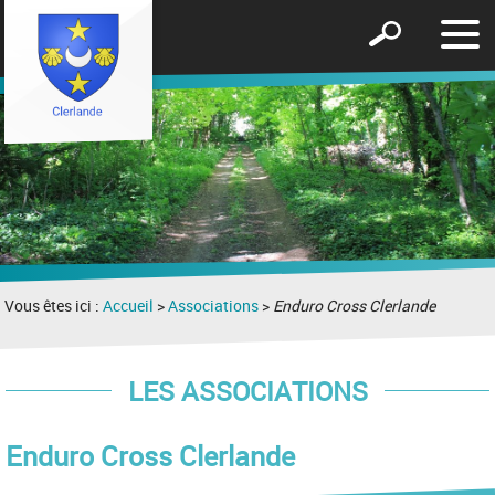
Affic
Afficher
le
le
men
formulaire
de
recherche
Vous êtes ici :
Accueil
>
Associations
>
Enduro Cross Clerlande
LES ASSOCIATIONS
Enduro Cross Clerlande