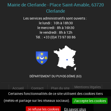
Mairie de Clerlande - Place Saint-Amable, 63720
Clerlande
Les services administratifs sont ouverts :
le lundi : 10h à 18h30
le mercredi : 8h à 16h30
le vendredi : 8h à 12h
Tél. : +33 (0)4 73 97 00 86
DÉPARTEMENT DU PUY-DE-DÔME (63)
Mentions légales
Accueil
Contact
Plan du site
Certaines fonctionnalités de ce site utilisent des cookies tiers
Accessibilité
Cookies
Site internet pour communes
(météo et partage sur les réseaux sociaux).
J'accepte les cookies
Mentions légales
Je refuse les cookies
En savoir plus