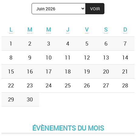
Afficher
le
mois
de
L
M
M
J
V
S
D
:
1
2
3
4
5
6
7
8
9
10
11
12
13
14
15
16
17
18
19
20
21
22
23
24
25
26
27
28
29
30
ÉVÈNEMENTS DU MOIS